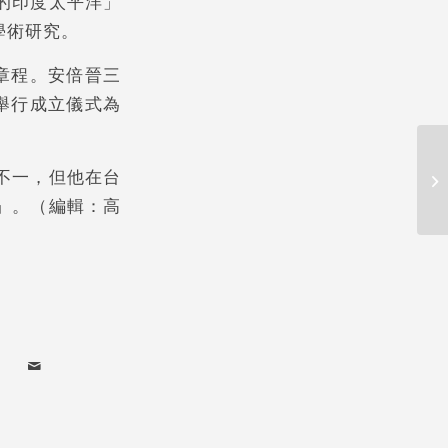
的印度太平洋」
學術研究。
章程。安倍晉三
舉行成立儀式為
Ap
不一，但他在台
“A
」。（編輯：高