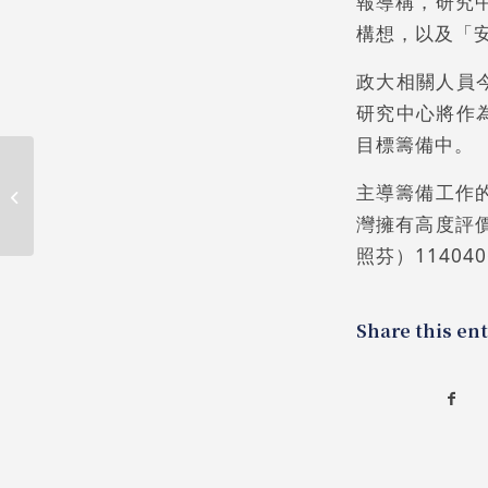
報導稱，研究
構想，以及「
政大相關人員
研究中心將作
目標籌備中。
Inaugural
Symposium and
主導籌備工作
Roundtable Forum
灣擁有高度評
on “A New Era of
照芬）114040
Taiwan–Japan ...
Share this ent