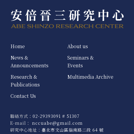
Home
About us
News &
Seminars &
Announcements
Events
Research &
Multimedia Archive
Publications
Contact Us
聯絡方式：
02-29393091 # 51307
E-mail：
nccuabe@gmail.com
研究中心地址：
臺北市文山區指南路二段 64 號