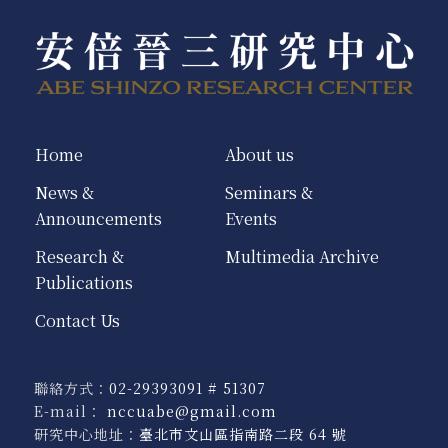
Home
About us
News &
Seminars &
Announcements
Events
Research &
Multimedia Archive
Publications
Contact Us
聯絡方式：
02-29393091 # 51307
E-mail：
nccuabe@gmail.com
研究中心地址：
臺北市文山區指南路二段 64 號