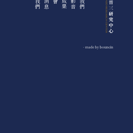
- made by
bouncin