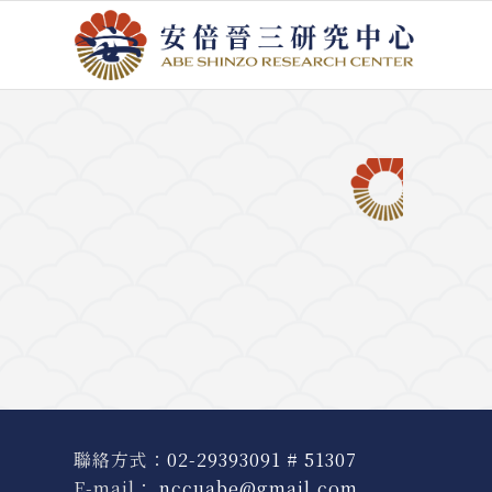
聯絡方式：
02-29393091 # 51307
E-mail：
nccuabe@gmail.com